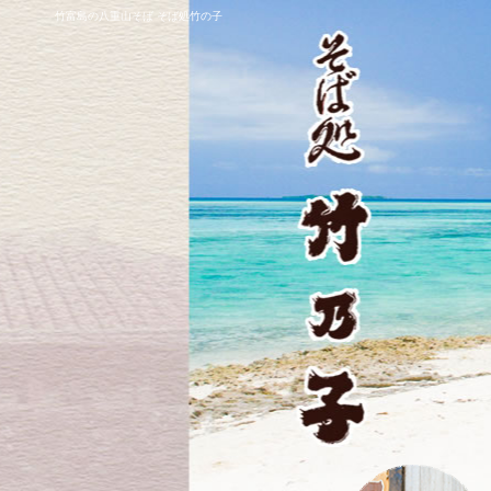
竹富島の八重山そば そば処竹の子