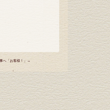
事へ「
お客様！
」→