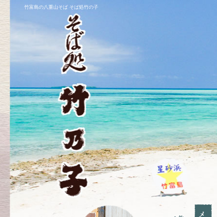
竹富島の八重山そば そば処竹の子