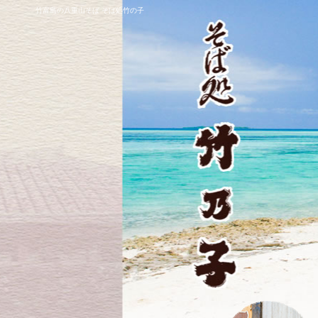
竹富島の八重山そば そば処竹の子