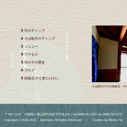
竹の子トップ
そば処竹の子トップ
メニュー
アクセス
竹の子の歴史
ブログ
姉妹店:やど家たけのこ
そば処竹の子の姉妹店 や
〒907-1101 沖縄県八重山郡竹富町字竹富101-1 tel:0980-85-2251 fax:0980-84-5672
Copyright © 2015-2026
takenoko.
All Rights Reserved. ｜ Creative by
Works-Yui