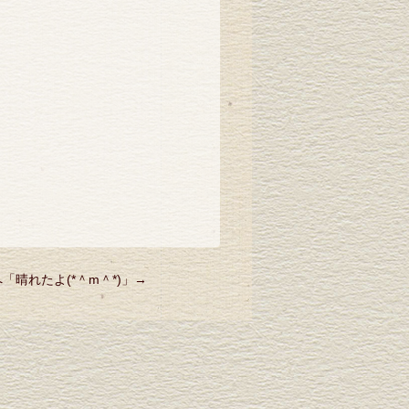
へ「
晴れたよ(*＾m＾*)
」→