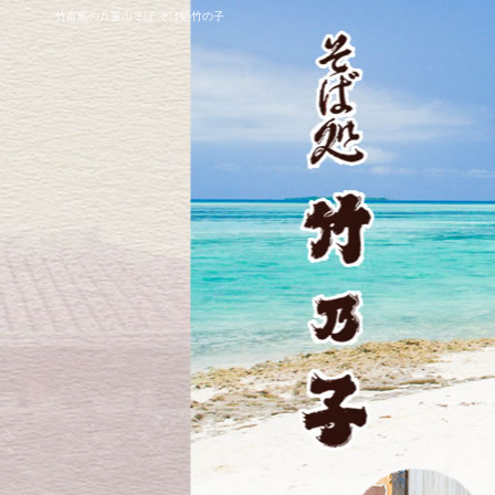
竹富島の八重山そば そば処竹の子