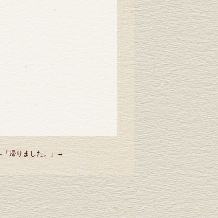
へ「
帰りました。
」→