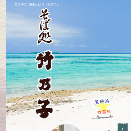
竹富島の八重山そば そば処竹の子