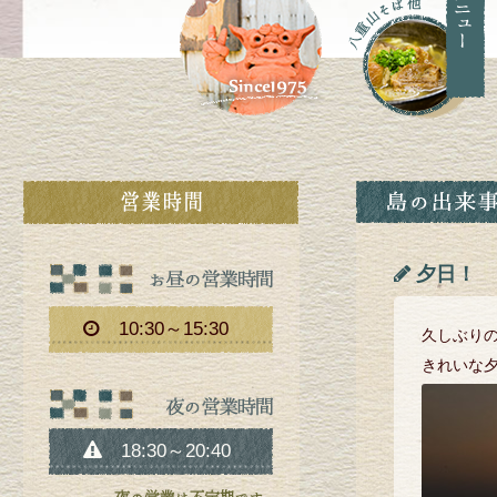
夕日！
10:30～15:30
久しぶり
きれいな夕
18:30～20:40