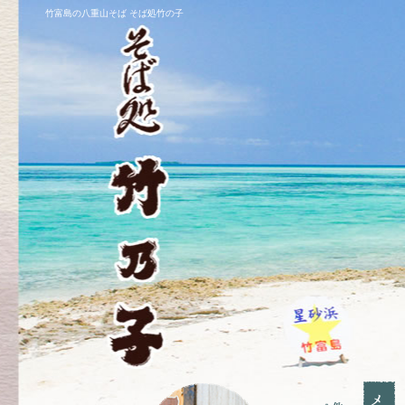
竹富島の八重山そば そば処竹の子