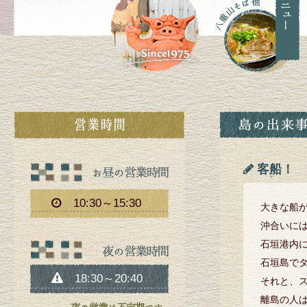
客船！
10:30～15:30
大きな船が
沖合いに
石垣港内
石垣島で
18:30～20:40
それと、
離島の人