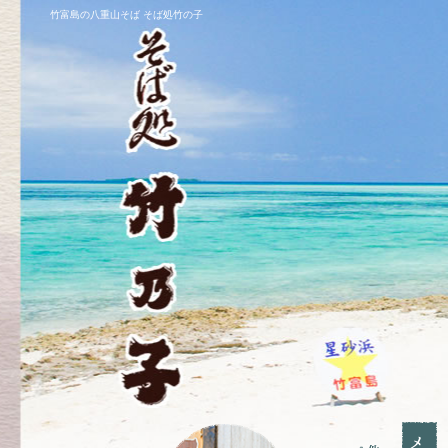
竹富島の八重山そば そば処竹の子