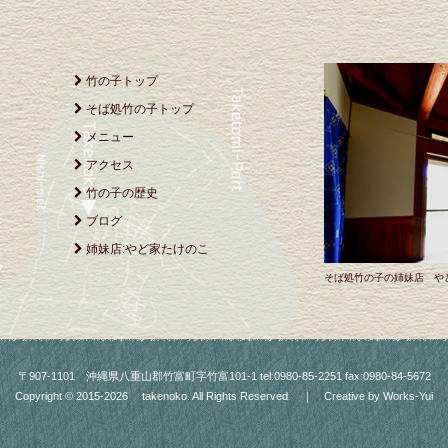
竹の子トップ
そば処竹の子トップ
メニュー
アクセス
竹の子の歴史
ブログ
姉妹店:やど家たけのこ
そば処竹の子の姉妹店 や
〒907-1101 沖縄県八重山郡竹富町字竹富101-1 tel:0980-85-2251 fax:0980-84-5672
Copyright © 2015-2026
takenoko.
All Rights Reserved. ｜ Creative by
Works-Yui