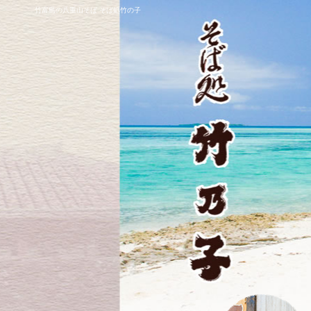
竹富島の八重山そば そば処竹の子