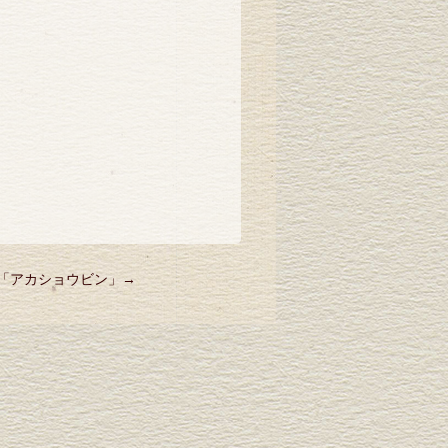
「
アカショウビン
」→