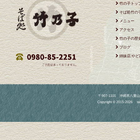
竹の子トッ
そば処竹の
メニュー
アクセス
竹の子の歴
ブログ
姉妹店:やど
〒907-1101 沖縄県八重山郡竹富町
Copyright © 2015-2026
ta