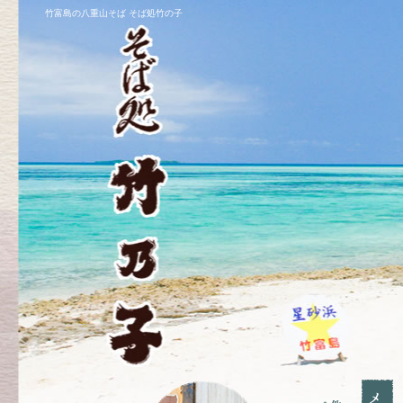
竹富島の八重山そば そば処竹の子