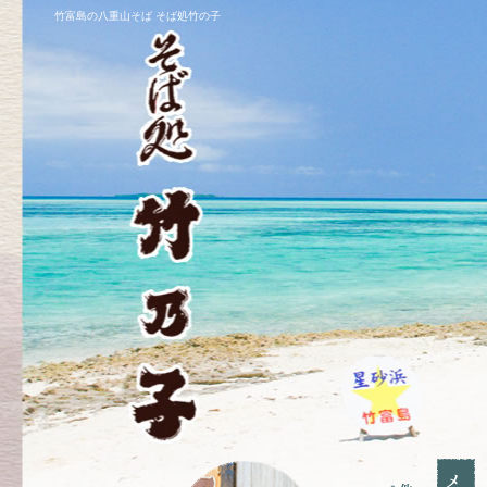
竹富島の八重山そば そば処竹の子