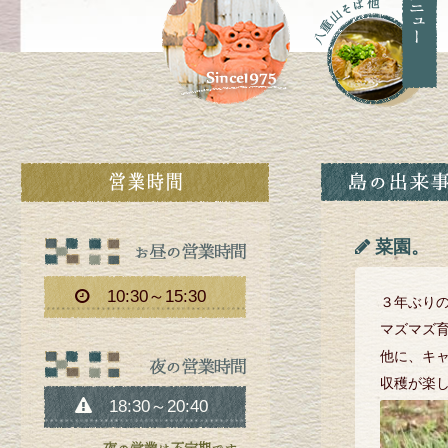
菜園。
10:30～15:30
３年ぶり
マズマズ
他に、キ
収穫が楽
18:30～20:40