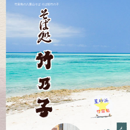
竹富島の八重山そば そば処竹の子