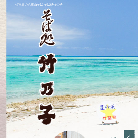
竹富島の八重山そば そば処竹の子