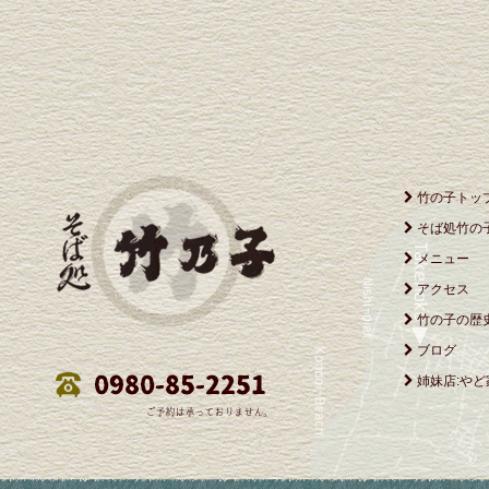
竹の子トッ
そば処竹の
メニュー
アクセス
竹の子の歴
ブログ
姉妹店:やど