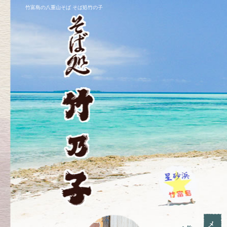
竹富島の八重山そば そば処竹の子