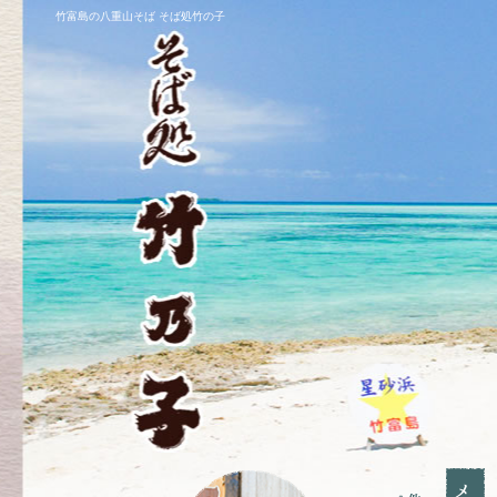
竹富島の八重山そば そば処竹の子