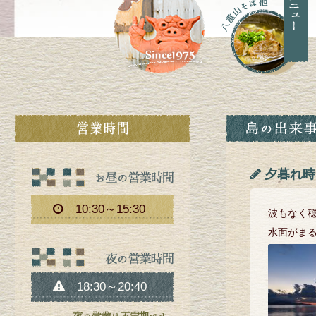
夕暮れ時
10:30～15:30
波もなく
水面がま
18:30～20:40