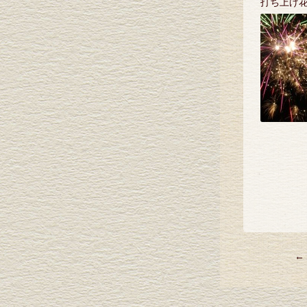
打ち上げ花火
←