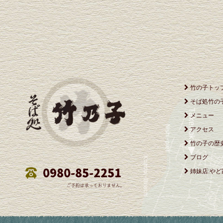
竹の子トッ
そば処竹の
メニュー
アクセス
竹の子の歴
ブログ
姉妹店:やど