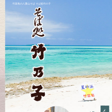
竹富島の八重山そば そば処竹の子